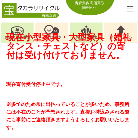
青森県内高価買取
即現金化！
現在小型家具・大型家具（婚礼
高価買取の理由
お喜びの声
選ばれる理由
キャンペーン
タンス・チェストなど）の寄
付は受け付けておりません。
現在寄付受付停止中です。
※多忙のため常に出払っていることが多いため、事務所
には不在のことが予想されます。直接お持込みされる際
にも事前にご連絡頂きますようよろしくお願いいたしま
す。