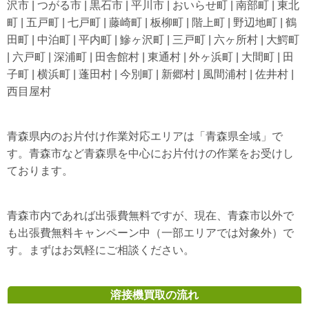
沢市 | つがる市 | 黒石市 | 平川市 | おいらせ町 | 南部町 | 東北
町 | 五戸町 | 七戸町 | 藤崎町 | 板柳町 | 階上町 | 野辺地町 | 鶴
田町 | 中泊町 | 平内町 | 鰺ヶ沢町 | 三戸町 | 六ヶ所村 | 大鰐町
| 六戸町 | 深浦町 | 田舎館村 | 東通村 | 外ヶ浜町 | 大間町 | 田
子町 | 横浜町 | 蓬田村 | 今別町 | 新郷村 | 風間浦村 | 佐井村 |
西目屋村
青森県内のお片付け作業対応エリアは「青森県全域」で
す。青森市など青森県を中心にお片付けの作業をお受けし
ております。
青森市内であれば出張費無料ですが、現在、青森市以外で
も出張費無料キャンペーン中（一部エリアでは対象外）で
す。まずはお気軽にご相談ください。
溶接機買取の流れ