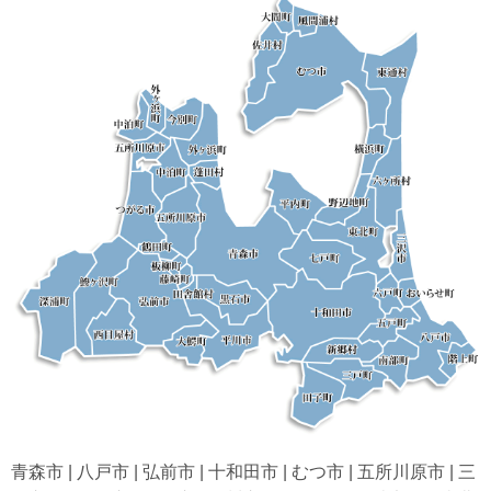
青森市 | 八戸市 | 弘前市 | 十和田市 | むつ市 | 五所川原市 | 三